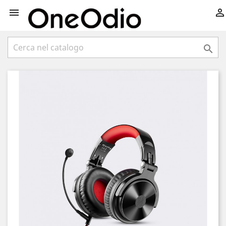


