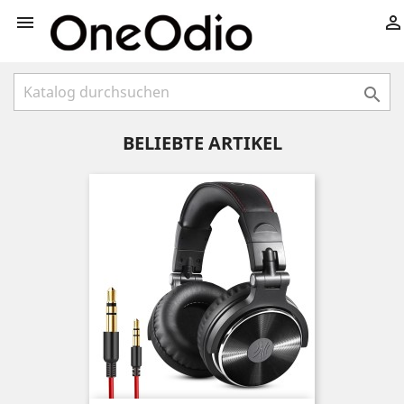



BELIEBTE ARTIKEL