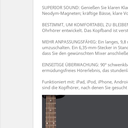
SUPERIOR SOUND: Genießen Sie klaren Kla
Neodym-Magneten; kräftige Bässe, klare Vo
BESTIMMT, UM KOMFORTABEL ZU BLEIBEN: Ho
Ohrhörer entwickelt. Das Kopfband ist vers
MEHR ANPASSUNGSFÄHIG: Ein langes, 9,8 mm 
umzuschalten. Ein 6,35-mm-Stecker in Stan
dass Sie den gewünschten Mixer anschließ
EINSEITIGE ÜBERWACHUNG: 90° schwenkbare O
ermüdungsfreies Hörerlebnis, das stundenl
Funktioniert mit: iPad, iPod, iPhone, Andr
sind die Kopfhörer, nach denen Sie gesucht