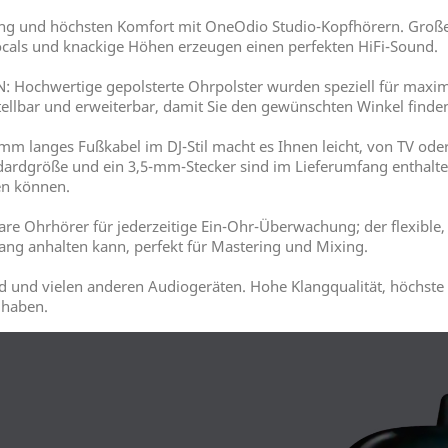
ng und höchsten Komfort mit OneOdio Studio-Kopfhörern. Große
cals und knackige Höhen erzeugen einen perfekten HiFi-Sound.
chwertige gepolsterte Ohrpolster wurden speziell für maximal
tellbar und erweiterbar, damit Sie den gewünschten Winkel finde
langes Fußkabel im DJ-Stil macht es Ihnen leicht, von TV oder 
dardgröße und ein 3,5-mm-Stecker sind im Lieferumfang enthalte
en können.
hrhörer für jederzeitige Ein-Ohr-Überwachung; der flexible, s
ang anhalten kann, perfekt für Mastering und Mixing.
oid und vielen anderen Audiogeräten. Hohe Klangqualität, höchst
 haben.