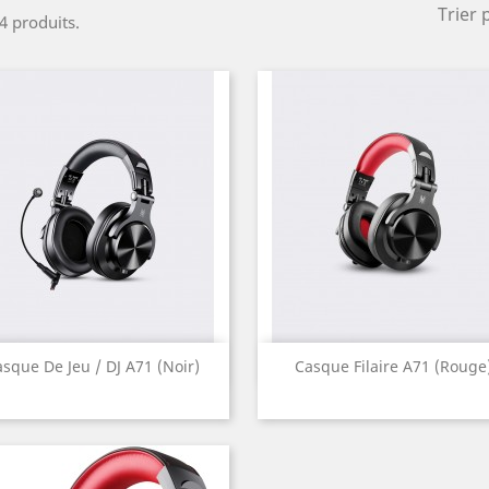
Trier 
 4 produits.
Aperçu rapide
Aperçu rapide


sque De Jeu / DJ A71 (noir)
Casque Filaire A71 (rouge