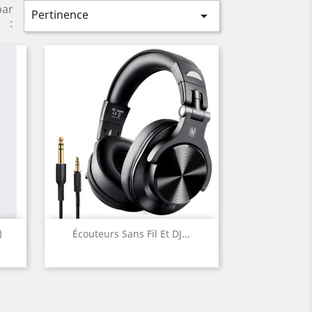
par
Pertinence

:
Aperçu rapide

)
Écouteurs Sans Fil Et DJ...