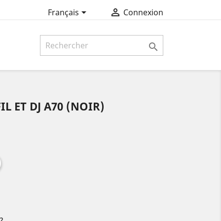


Français
Connexion

L ET DJ A70 (NOIR)
?